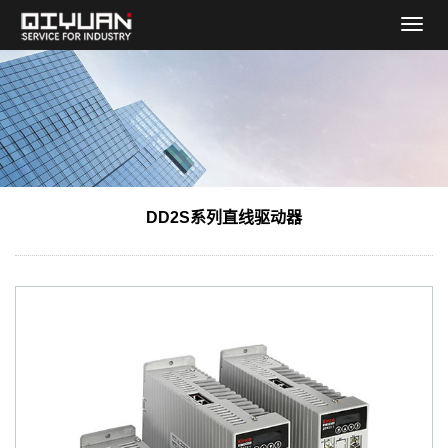
导
航
菜
单
DD2S系列直线驱动器